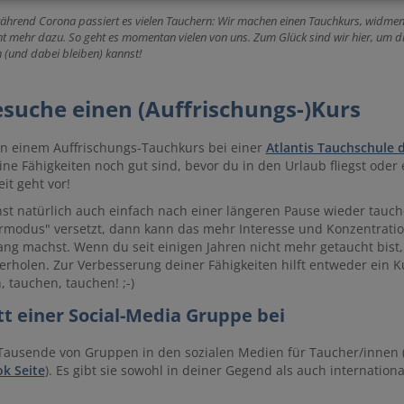
hrend Corona passiert es vielen Tauchern: Wir machen einen Tauchkurs, widmen
ht mehr dazu. So geht es momentan vielen von uns. Zum Glück sind wir hier, um di
n (und dabei bleiben) kannst!
esuche einen (Auffrischungs-)Kurs
 einem Auffrischungs-Tauchkurs bei einer
Atlantis Tauchschule 
ine Fähigkeiten noch gut sind, bevor du in den Urlaub fliegst ode
eit geht vor!
st natürlich auch einfach nach einer längeren Pause wieder tauc
rmodus" versetzt, dann kann das mehr Interesse und Konzentrati
ng machst. Wenn du seit einigen Jahren nicht mehr getaucht bist, 
erholen. Zur Verbesserung deiner Fähigkeiten hilft entweder ein Ku
, tauchen, tauchen! ;-)
itt einer Social-Media Gruppe bei
 Tausende von Gruppen in den sozialen Medien für Taucher/innen 
k Seite
). Es gibt sie sowohl in deiner Gegend als auch international