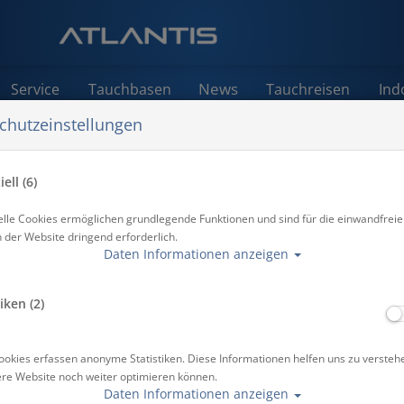
News
Service
Tauchbasen
Tauchreisen
Ind
chutzeinstellungen
ell (6)
elle Cookies ermöglichen grundlegende Funktionen und sind für die einwandfreie
n der Website dringend erforderlich.
Daten Informationen anzeigen
iken (2)
ookies erfassen anonyme Statistiken. Diese Informationen helfen uns zu versteh
ere Website noch weiter optimieren können.
Daten Informationen anzeigen