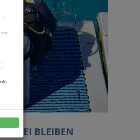
ierte
halte
 DABEI BLEIBEN