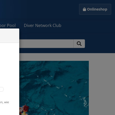
Onlineshop
oor Pool
Diver Network Club
en, wie