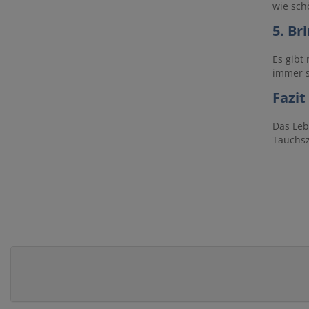
wie sch
5. Br
Es gibt
immer s
Fazit
Das Leb
Tauchsz