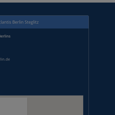
tlantis Berlin Steglitz
erlins
lin.de