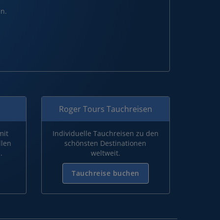
n.
Roger Tours Tauchreisen
mit
Individuelle Tauchreisen zu den
llen
schönsten Destinationen
.
weltweit.
Tauchreise buchen