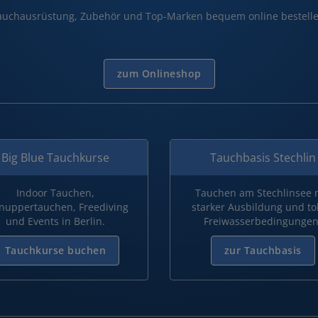
auchausrüstung, Zubehör und Top-Marken bequem online bestelle
zum Onlineshop
Big Blue Tauchkurse
Tauchbasis Stechlin
Indoor Tauchen,
Tauchen am Stechlinsee 
nuppertauchen, Freediving
starker Ausbildung und to
und Events in Berlin.
Freiwasserbedingungen
Tauchkurse buchen
zur Tauchbasis