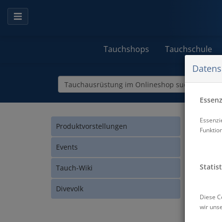
Tauchshops
Tauchschule
Datens
Essenzi
Essenzi
Produktvorstellungen
Funktio
Events
Statist
Tauch-Wiki
Divevolk
Diese C
wir uns