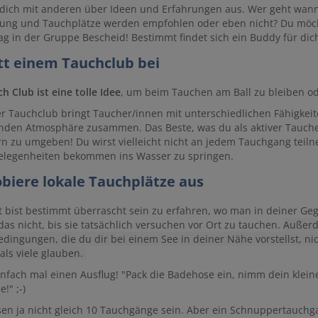
dich mit anderen über Ideen und Erfahrungen aus. Wer geht wann
ung und Tauchplätze werden empfohlen oder eben nicht? Du möcht
g in der Gruppe Bescheid! Bestimmt findet sich ein Buddy für dich.
itt einem Tauchclub bei
h Club ist eine tolle Idee
, um beim Tauchen am Ball zu bleiben 
er Tauchclub bringt Taucher/innen mit unterschiedlichen Fähigkei
nden Atmosphäre zusammen. Das Beste, was du als aktiver Taucher 
n zu umgeben! Du wirst vielleicht nicht an jedem Tauchgang teiln
legenheiten bekommen ins Wasser zu springen.
obiere lokale Tauchplätze aus
t bist bestimmt überrascht sein zu erfahren, wo man in deiner Ge
das nicht, bis sie tatsächlich versuchen vor Ort zu tauchen.
Außerd
dingungen, die du dir bei einem See in deiner Nähe vorstellst, ni
 als viele glauben.
nfach mal einen Ausflug! "Pack die Badehose ein, nimm dein klein
!" ;-)
en ja nicht gleich 10 Tauchgänge sein. Aber ein Schnuppertauchga