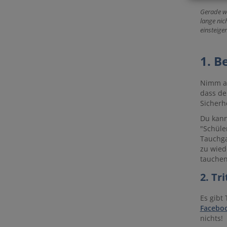
Gerade wä
lange nic
einsteige
1. B
Nimm an
dass de
Sicherh
Du kann
"Schüle
Tauchga
zu wied
tauchen
2. Tr
Es gibt
Faceboo
nichts!