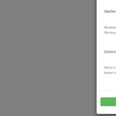
Market
Marketi
Werbung
Extern
Wenn Co
keiner 
5 T