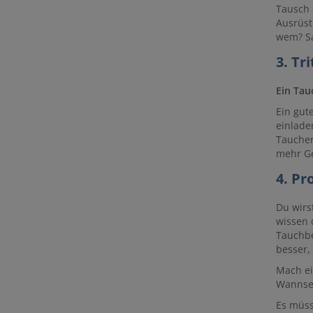
Tausch 
Ausrüst
wem? Sa
3. Tr
Ein Tauc
Ein gut
einlade
Taucher
mehr Ge
4. Pr
Du wirs
wissen 
Tauchbe
besser,
Mach ei
Wannsee
Es müss