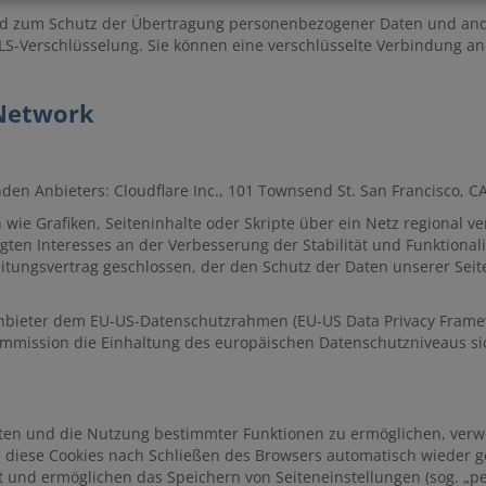
d zum Schutz der Übertragung personenbezogener Daten und andere
LS-Verschlüsselung. Sie können eine verschlüsselte Verbindung an 
-Network
den Anbieters: Cloudflare Inc., 101 Townsend St. San Francisco, C
ie Grafiken, Seiteninhalte oder Skripte über ein Netz regional vert
ten Interesses an der Verbesserung der Stabilität und Funktionalit
tungsvertrag geschlossen, der den Schutz der Daten unserer Seit
Anbieter dem EU-US-Datenschutzrahmen (EU-US Data Privacy Framew
mission die Einhaltung des europäischen Datenschutzniveaus sich
ten und die Nutzung bestimmter Funktionen zu ermöglichen, verwen
diese Cookies nach Schließen des Browsers automatisch wieder gelö
 und ermöglichen das Speichern von Seiteneinstellungen (sog. „pers