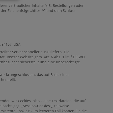
r vertraulicher Inhalte (z.B. Bestellungen oder
der Zeichenfolge „https://“ und dem Schloss-
A 94107, USA
eilter Server schneller auszuliefern. Die
ät unserer Website gem. Art. 6 Abs. 1 lit. f DSGVO.
enbesucher sicherstellt und eine unberechtigte
ork) angeschlossen, das auf Basis eines
erstellt.
den wir Cookies, also kleine Textdateien, die auf
scht (sog. „Session-Cookies“), teilweise
istente Cookies“). Im letzteren Fall können Sie die