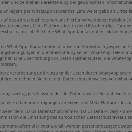
zienten und zeitnahen Bereitstellung der gewünschten Informatione
 Anliegens per WhatsApp verwendet. Eine Weitergabe an Dritte fin
ff auf das Adressbuch des von uns hierfür verwendeten mobilen E
utterkonzerns Meta Platforms Inc. in den USA überträgt. Für de
ressbuch ausschließlich die WhatsApp-Kontaktdaten solcher Nutze
deren WhatsApp- Kontaktdaten in unserem Adressbuch gespeichert s
ungsbedingungen in die Übermittlung seiner WhatsApp-Telefonn
lligt hat. Eine Übermittlung von Daten solcher Nutzer, die WhatsA
chlossen.
tere Verarbeitung und Nutzung der Daten durch WhatsApp sowie 
tsphäre entnehmen Sie bitte den Datenschutzhinweisen von Whats
tungsvertrag geschlossen, der die Daten unserer Seitenbesucher s
n es zu Datenübertragungen an Server von Meta Platforms Inc. 
Anbieter dem EU-US-Datenschutzrahmen (EU-US Data Privacy Framew
mission die Einhaltung des europäischen Datenschutzniveaus sich
per Kontaktformular oder E-Mail) werden personenbezogene Daten
m jeweiligen Kontaktformular ersichtlich. Diese Daten werden au