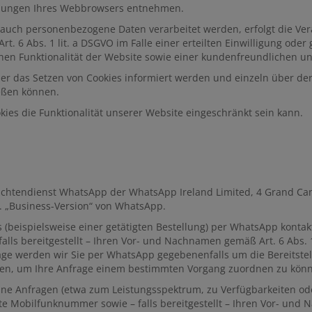
ellungen Ihres Webbrowsers entnehmen.
 auch personenbezogene Daten verarbeitet werden, erfolgt die Vera
. 6 Abs. 1 lit. a DSGVO im Falle einer erteilten Einwilligung oder
hen Funktionalität der Website sowie einer kundenfreundlichen un
 über das Setzen von Cookies informiert werden und einzeln über
ießen können.
ies die Funktionalität unserer Website eingeschränkt sein kann.
ichtendienst WhatsApp der WhatsApp Ireland Limited, 4 Grand Cana
g. „Business-Version“ von WhatsApp.
s (beispielsweise einer getätigten Bestellung) per WhatsApp konta
lls bereitgestellt – Ihren Vor- und Nachnamen gemäß Art. 6 Abs. 
age werden wir Sie per WhatsApp gegebenenfalls um die Bereitste
ten, um Ihre Anfrage einem bestimmten Vorgang zuordnen zu kön
ne Anfragen (etwa zum Leistungsspektrum, zu Verfügbarkeiten ode
 Mobilfunknummer sowie – falls bereitgestellt – Ihren Vor- und N