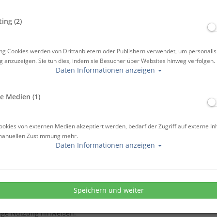
Website. Personenbezogene Daten sind hierbei alle Daten, mit den
 dieser Website im Sinne der Datenschutz-Grundverordnung (DSGVO
ing (2)
26, E-Mail: info@atlantis-berlin.de. Der für die Verarbeitung von 
 allein oder gemeinsam mit anderen über die Zwecke und Mittel de
ng Cookies werden von Drittanbietern oder Publishern verwendet, um personalis
 anzuzeigen. Sie tun dies, indem sie Besucher über Websites hinweg verfolgen.
 unserer Website
Daten Informationen anzeigen
Website, also wenn Sie sich nicht registrieren oder uns anderweit
e Medien (1)
bermittelt (sog. „Server-Logfiles“). Wenn Sie unsere Website aufru
 anzuzeigen:
okies von externen Medien akzeptiert werden, bedarf der Zugriff auf externe In
fes
manuellen Zustimmung mehr.
Daten Informationen anzeigen
e gelangten
er Form)
Speichern und weiter
 DSGVO auf Basis unseres berechtigten Interesses an der Verbesseru
ung der Daten findet nicht statt. Wir behalten uns allerdings vor,
rige Nutzung hinweisen.