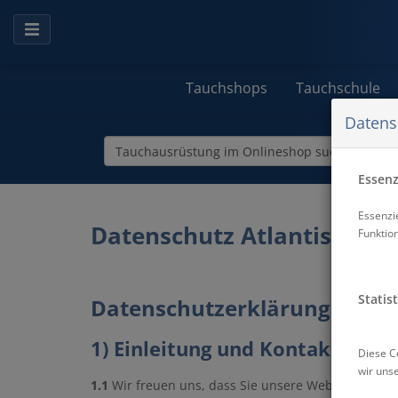
Tauchshops
Tauchschule
Datens
Essenzi
Essenzi
Datenschutz Atlantis Berli
Funktio
Statist
Datenschutzerklärung
1) Einleitung und Kontaktdaten
Diese C
wir uns
1.1
Wir freuen uns, dass Sie unsere Website besuch