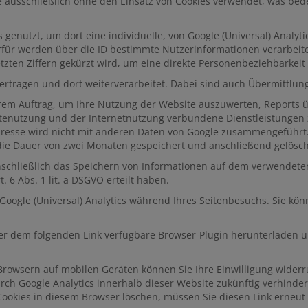
te ausschließlich ohne den Einsatz von Cookies verwendet, was bed
 genutzt, um dort eine individuelle, von Google (Universal) Analyt
erfür werden über die ID bestimmte Nutzerinformationen verarbei
letzten Ziffern gekürzt wird, um eine direkte Personenbeziehbarkei
rtragen und dort weiterverarbeitet. Dabei sind auch Übermittlung
rem Auftrag, um Ihre Nutzung der Website auszuwerten, Reports üb
enutzung und der Internetnutzung verbundene Dienstleistungen z
Adresse wird nicht mit anderen Daten von Google zusammengeführ
 die Dauer von zwei Monaten gespeichert und anschließend gelösch
schließlich das Speichern von Informationen auf dem verwendeten
. 6 Abs. 1 lit. a DSGVO erteilt haben.
Google (Universal) Analytics während Ihres Seitenbesuchs. Sie könn
r dem folgenden Link verfügbare Browser-Plugin herunterladen un
Browsern auf mobilen Geräten können Sie Ihre Einwilligung widerr
rch Google Analytics innerhalb dieser Website zukünftig verhinder
ookies in diesem Browser löschen, müssen Sie diesen Link erneut 