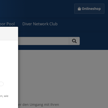
Onlineshop
oor Pool
Diver Network Club
en, wie
n wir Sie über den Umgang mit Ihren