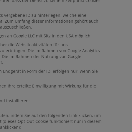
eutet, dass der Dienst zu keinem Zeitpunkt Cookies
ics vergebene ID zu hinterlegen, welche eine
tet. Zum Umfang dieser Informationen gehört auch
t auszuschließen.
en an Google LLC mit Sitz in den USA möglich.
er die Websiteaktivitäten für uns
u erbringen. Die im Rahmen von Google Analytics
t. Die im Rahmen der Nutzung von Google
t.
 Endgerät in Form der ID, erfolgen nur, wenn Sie
en Ihre erteilte Einwilligung mit Wirkung für die
d installieren:
ufen, indem Sie auf den folgenden Link klicken, um
t (dieses Opt-Out-Cookie funktioniert nur in diesem
anklicken):