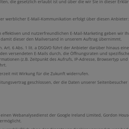
 die gesetzlich erlaubt ist und über die wir Sie in dieser Erklä
ger werblicher E-Mail-Kommunikation erfolgt über diesen Anbieter
m effektiven und nutzerfreundlichen E-Mail-Marketing geben wir I
er, damit dieser den Mailversand in unserem Auftrag übernimmt.
. Art. 6 Abs. 1 lit. a DSGVO führt der Anbieter darüber hinaus ein
en versendeten E-Mails durch, die Öffnungsraten und spezifische
ationen (z.B. Zeitpunkt des Aufrufs, IP-Adresse, Browsertyp und
hrt.
erzeit mit Wirkung für die Zukunft widerrufen.
tungsvertrag geschlossen, der die Daten unserer Seitenbesucher s
, einen Webanalysedienst der Google Ireland Limited, Gordon House,
ermöglicht.