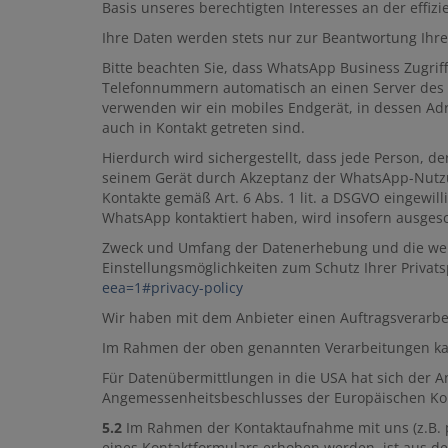
Basis unseres berechtigten Interesses an der effi
Ihre Daten werden stets nur zur Beantwortung Ihres
Bitte beachten Sie, dass WhatsApp Business Zugri
Telefonnummern automatisch an einen Server des M
verwenden wir ein mobiles Endgerät, in dessen Ad
auch in Kontakt getreten sind.
Hierdurch wird sichergestellt, dass jede Person, 
seinem Gerät durch Akzeptanz der WhatsApp-Nutz
Kontakte gemäß Art. 6 Abs. 1 lit. a DSGVO eingewi
WhatsApp kontaktiert haben, wird insofern ausges
Zweck und Umfang der Datenerhebung und die wei
Einstellungsmöglichkeiten zum Schutz Ihrer Priva
eea=1#privacy-policy
Wir haben mit dem Anbieter einen Auftragsverarbei
Im Rahmen der oben genannten Verarbeitungen kan
Für Datenübermittlungen in die USA hat sich der 
Angemessenheitsbeschlusses der Europäischen Kom
5.2
Im Rahmen der Kontaktaufnahme mit uns (z.B. 
eines Kontaktformulars erhoben werden, ist aus de