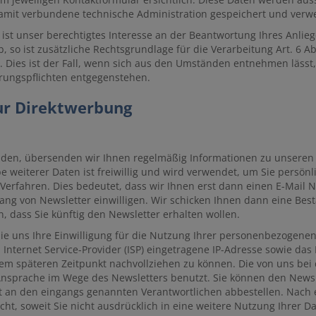
amit verbundene technische Administration gespeichert und verw
st unser berechtigtes Interesse an der Beantwortung Ihres Anliegen
, so ist zusätzliche Rechtsgrundlage für die Verarbeitung Art. 6 A
. Dies ist der Fall, wenn sich aus den Umständen entnehmen lässt
hrungspflichten entgegenstehen.
ur Direktwerbung
lden, übersenden wir Ihnen regelmäßig Informationen zu unseren 
abe weiterer Daten ist freiwillig und wird verwendet, um Sie pers
Verfahren. Dies bedeutet, dass wir Ihnen erst dann einen E-Mail 
fang von Newsletter einwilligen. Wir schicken Ihnen dann eine Bes
, dass Sie künftig den Newsletter erhalten wollen.
 Sie uns Ihre Einwilligung für die Nutzung Ihrer personenbezogenen
Internet Service-Provider (ISP) eingetragene IP-Adresse sowie da
nem späteren Zeitpunkt nachvollziehen zu können. Die von uns b
Ansprache im Wege des Newsletters benutzt. Sie können den Newsl
 an den eingangs genannten Verantwortlichen abbestellen. Nach 
cht, soweit Sie nicht ausdrücklich in eine weitere Nutzung Ihrer D