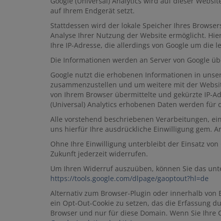
Google (Universal) Analytics wird auf dieser Websi
auf Ihrem Endgerät setzt.
Stattdessen wird der lokale Speicher Ihres Browsers
Analyse Ihrer Nutzung der Website ermöglicht. Hi
Ihre IP-Adresse, die allerdings von Google um die 
Die Informationen werden an Server von Google übe
Google nutzt die erhobenen Informationen in unse
zusammenzustellen und um weitere mit der Websit
von Ihrem Browser übermittelte und gekürzte IP-
(Universal) Analytics erhobenen Daten werden für
Alle vorstehend beschriebenen Verarbeitungen, ein
uns hierfür Ihre ausdrückliche Einwilligung gem. Art
Ohne Ihre Einwilligung unterbleibt der Einsatz von 
Zukunft jederzeit widerrufen.
Um Ihren Widerruf auszuüben, können Sie das unte
https://tools.google.com
/dlpage
/gaoptout
?hl=de
Alternativ zum Browser-Plugin oder innerhalb von 
ein Opt-Out-Cookie zu setzen, das die Erfassung du
Browser und nur für diese Domain. Wenn Sie Ihre C