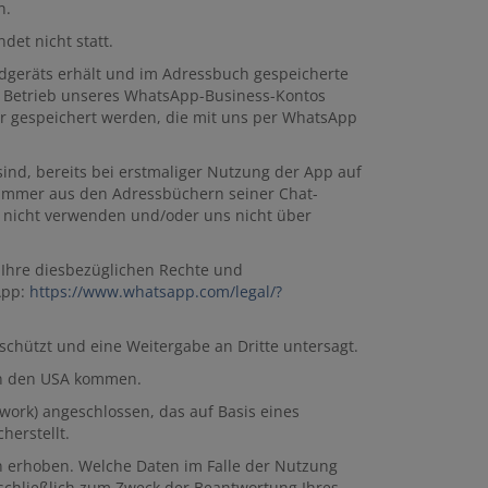
n.
det nicht statt.
ndgeräts erhält und im Adressbuch gespeicherte
n Betrieb unseres WhatsApp-Business-Kontos
r gespeichert werden, die mit uns per WhatsApp
ind, bereits bei erstmaliger Nutzung der App auf
ummer aus den Adressbüchern seiner Chat-
pp nicht verwenden und/oder uns nicht über
Ihre diesbezüglichen Rechte und
App:
https://www.whatsapp.com
/legal
/?
chützt und eine Weitergabe an Dritte untersagt.
in den USA kommen.
ork) angeschlossen, das auf Basis eines
erstellt.
 erhoben. Welche Daten im Falle der Nutzung
sschließlich zum Zweck der Beantwortung Ihres