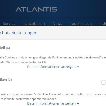
Service
Tauchbasen
News
Tauchreisen
Ind
chutzeinstellungen
ell (6)
elle Cookies ermöglichen grundlegende Funktionen und sind für die einwandfreie
n
n der Website dringend erforderlich.
Daten Informationen anzeigen
iken (2)
 des Verantwortlichen
ookies erfassen anonyme Statistiken. Diese Informationen helfen uns zu versteh
ere Website noch weiter optimieren können.
en, und bedanken uns für Ihr Interesse. Im Folgenden informiere
Daten Informationen anzeigen