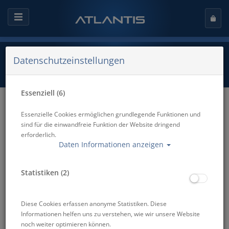
Datenschutzeinstellungen
Essenziell (6)
Service bei Atlantis Berlin
Essenzielle Cookies ermöglichen grundlegende Funktionen und
sind für die einwandfreie Funktion der Website dringend
erforderlich.
Daten Informationen anzeigen
Revisionen - Neoprenwerkstatt -
Ausrüstungsverleih - Flaschenfüllungen -
Technische Prüfung von Tauchflaschen -
Statistiken (2)
Tauchversicherungen
Wir bieten dir für deine komplette Tauchausrüstungen den
Diese Cookies erfassen anonyme Statistiken. Diese
rundum Service. Dein Tauchanzug hat einen Riss? Kein
Informationen helfen uns zu verstehen, wie wir unsere Website
Problem. Unsere Neoprenfachwerkstatt repariert es. Dein
noch weiter optimieren können.
Atemregler braucht dringend eine Wartung? In unserer