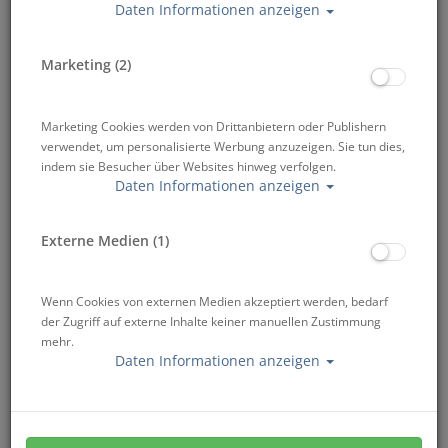
Daten Informationen anzeigen
zertifizierten Werkstatt ist er in professionellen Händen. Du
tauchst mit der ganzen Familie und möchtest für den
Ernstfall bestmöglich und weltweit abgesichert sein. Die
Marketing (2)
Aquamed Taucherversicherung bietet dir alles was du
braucht. Du kannst bei uns aber auch deine Tauchflaschen
füllen, fehlende Tauchausrüstung leihen und uns Deine
Marketing Cookies werden von Drittanbietern oder Publishern
Tauchflaschen zum nächsten technisches Prüfung
verwendet, um personalisierte Werbung anzuzeigen. Sie tun dies,
vorbeibringen. Kurz gesagt kümmern wir uns um alle deine
indem sie Besucher über Websites hinweg verfolgen.
servicetechnischen Belange rund um den Tauch- und
Daten Informationen anzeigen
Wassersport.
Externe Medien (1)
Wenn Cookies von externen Medien akzeptiert werden, bedarf
der Zugriff auf externe Inhalte keiner manuellen Zustimmung
mehr.
Daten Informationen anzeigen