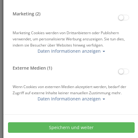
ab 129,00 €
Marketing (2)
Marketing Cookies werden von Drittanbietern oder Publishern
Reservierungs- und Buchungsmöglichkeiten
verwendet, um personalisierte Werbung anzuzeigen. Sie tun dies,
indem sie Besucher über Websites hinweg verfolgen.
Daten Informationen anzeigen
Externe Medien (1)
Wenn Cookies von externen Medien akzeptiert werden, bedarf der
Zugriff auf externe Inhalte keiner manuellen Zustimmung mehr.
Daten Informationen anzeigen
Beschreibung
Speichern und weiter
OPEN WATER DIVER