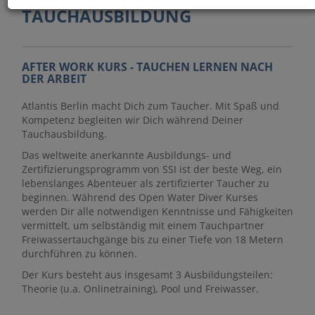
TAUCHAUSBILDUNG
AFTER WORK KURS - TAUCHEN LERNEN NACH
DER ARBEIT
Atlantis Berlin macht Dich zum Taucher. Mit Spaß und
Kompetenz begleiten wir Dich während Deiner
Tauchausbildung.
Das weltweite anerkannte Ausbildungs- und
Zertifizierungsprogramm von SSI ist der beste Weg, ein
lebenslanges Abenteuer als zertifizierter Taucher zu
beginnen. Während des Open Water Diver Kurses
werden Dir alle notwendigen Kenntnisse und Fähigkeiten
vermittelt, um selbständig mit einem Tauchpartner
Freiwassertauchgänge bis zu einer Tiefe von 18 Metern
durchführen zu können.
Der Kurs besteht aus insgesamt 3 Ausbildungsteilen:
Theorie (u.a. Onlinetraining), Pool und Freiwasser.