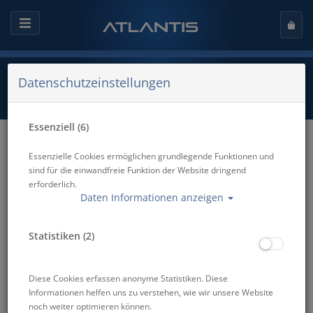
Datenschutzeinstellungen
Essenziell (6)
Lexikon
Essenzielle Cookies ermöglichen grundlegende Funktionen und
sind für die einwandfreie Funktion der Website dringend
erforderlich.
Daten Informationen anzeigen
#
A
B
C
D
E
F
G
H
I
J
K
L
M
N
O
P
Q
R
S
T
U
V
W
Statistiken (2)
X
Y
Z
Diese Cookies erfassen anonyme Statistiken. Diese
Informationen helfen uns zu verstehen, wie wir unsere Website
Zurück
noch weiter optimieren können.