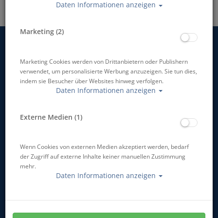
Daten Informationen anzeigen
Marketing (2)
Atlantis Berlin Lichtenberg
Marketing Cookies werden von Drittanbietern oder Publishern
verwendet, um personalisierte Werbung anzuzeigen. Sie tun dies,
indem sie Besucher über Websites hinweg verfolgen.
Flagship Store, Tauchschule & Service
Daten Informationen anzeigen
Coppistraße 11
10365 Berlin
Externe Medien (1)
Telefon:
030 - 425 26 26
E-Mail:
info@atlantis-berlin.de
Öffnungszeiten:
Wenn Cookies von externen Medien akzeptiert werden, bedarf
Mo–Fr 11:00–19:00 Uhr
der Zugriff auf externe Inhalte keiner manuellen Zustimmung
Sa 10:00–18:00 Uhr
mehr.
Daten Informationen anzeigen
Standort ansehen