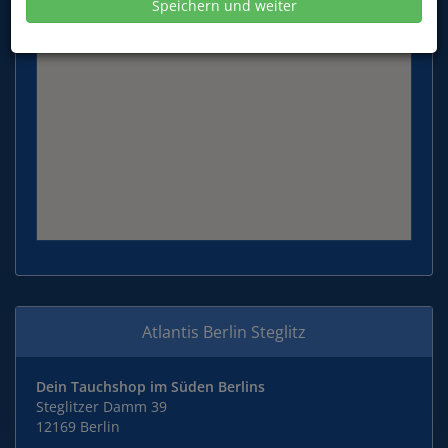
Speichern und weiter
Atlantis Berlin Steglitz
Dein Tauchshop im Süden Berlins
Steglitzer Damm 39
12169 Berlin