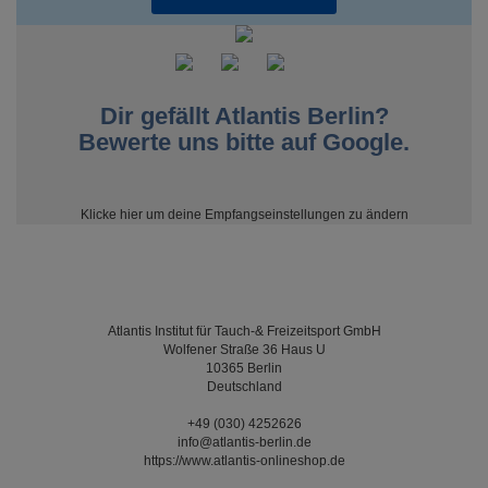
Dir gefällt Atlantis Berlin?
Bewerte uns bitte auf Google.
Klicke
hier
um deine Empfangseinstellungen zu ändern
Wenn Sie diese E-Mail (an: unknown@noemail.com) nicht
mehr empfangen möchten, können Sie diese
hier
kostenlos abbestellen.
Atlantis Institut für Tauch-& Freizeitsport GmbH
Wolfener Straße 36 Haus U
10365 Berlin
Deutschland
+49 (030) 4252626
info@atlantis-berlin.de
https://www.atlantis-onlineshop.de