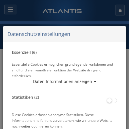
Datenschutzeinstellungen
Essenziell (6)
Angebote KW33-2025
Essenzielle Cookies ermöglichen grundlegende Funktionen und
sind für die einwandfreie Funktion der Website dringend
erforderlich.
Daten Informationen anzeigen
Newsletter abonnieren -
10 Euro
Statistiken (2)
Gutschein
sichern.
Erhalte aktuelle News zu Produktangeboten,
Aktionen, Events und Tauchreisen.
Diese Cookies erfassen anonyme Statistiken. Diese
Informationen helfen uns zu verstehen, wie wir unsere Website
E-
Anmelden
noch weiter optimieren können.
Mail