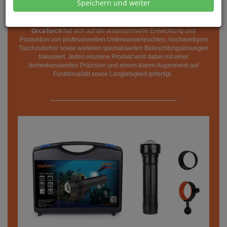
Speichern und weiter
Foto- und Videolampen
OrcaTorch
hat sich auf die anspruchsvolle Entwicklung und
Produktion von professionellen Unterwasserleuchten, hochwertigem
Tauchzubehör sowie weiteren spezialisierten Beleuchtungslösungen
fokussiert. Jedes einzelne Produkt wird dabei mit einer
bemerkenswerten Präzision und einem klaren Augenmerk auf
Funktionalität sowie Langlebigkeit gefertigt.