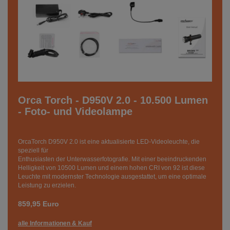
Orca Torch - D950V 2.0 - 10.500 Lumen
- Foto- und Videolampe
OrcaTorch D950V 2.0 ist eine aktualisierte LED-Videoleuchte, die
speziell für
Enthusiasten der Unterwasserfotografie. Mit einer beeindruckenden
Helligkeit von 10500 Lumen und einem hohen CRI von 92 ist diese
Leuchte mit modernster Technologie ausgestattet, um eine optimale
Leistung zu erzielen.
859,95 Euro
alle Informationen & Kauf