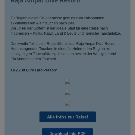
Raja Ampat Dive Resort!
Zu Beginn dieser Gruppenreise geht es zum entspannten
akklimatisieren & eintauchen nach Bali.
Die „Insel der Götter“ ist der ideale Start für eine Reise nach
Indonesien – Kultur, Natur, Land & Leute und herrliche Tauchplätze.
Der zweite Teil dieser Reise führt in das Raja Ampat Dive Resort.
Herausragendes Tauchen in einer faszinierenden Region mit
einzigartigen Tauchplätzen, die zu den besten der Welt gehören!
Ein Muss für jeden Taucher!
ab 2.730 Euro / pro Person*
Alle Infos zur Reise!
Download Info-PDF