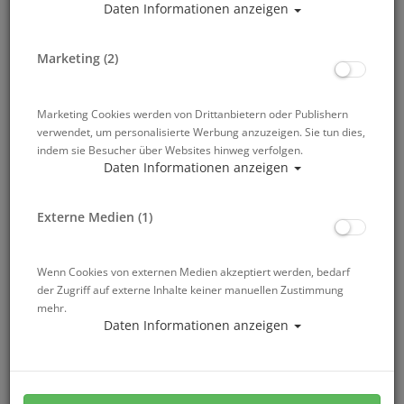
Daten Informationen anzeigen
Mit der Anmeldung akzeptierst du unsere
Datenschutzerklärung
zum Newsletter-Versand.
Marketing (2)
Marketing Cookies werden von Drittanbietern oder Publishern
Wird diese Nachricht nicht richtig dargestellt, klicken Sie
verwendet, um personalisierte Werbung anzuzeigen. Sie tun dies,
bitte
hier
.
indem sie Besucher über Websites hinweg verfolgen.
Daten Informationen anzeigen
Inhalte im Überblick:
Externe Medien (1)
OrcaTorch Tauchlampen
Divevolk Seatouch - Ocean Explorer Kit
Wenn Cookies von externen Medien akzeptiert werden, bedarf
Atlantis Restposten
der Zugriff auf externe Inhalte keiner manuellen Zustimmung
Roger Tours Tauchreise - Bali & Raja Ampat 2026
mehr.
Atlantis auf der Interdive in Friedrichshafen
Daten Informationen anzeigen
ORCATORCH